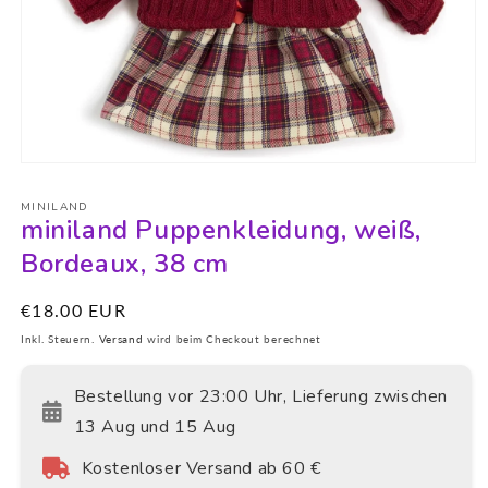
Medien
1
in
MINILAND
Modal
miniland Puppenkleidung, weiß,
öffnen
Bordeaux, 38 cm
Normaler
€18.00 EUR
Preis
Inkl. Steuern.
Versand
wird beim Checkout berechnet
Bestellung vor 23:00 Uhr, Lieferung zwischen
13 Aug und 15 Aug
Kostenloser Versand ab 60 €